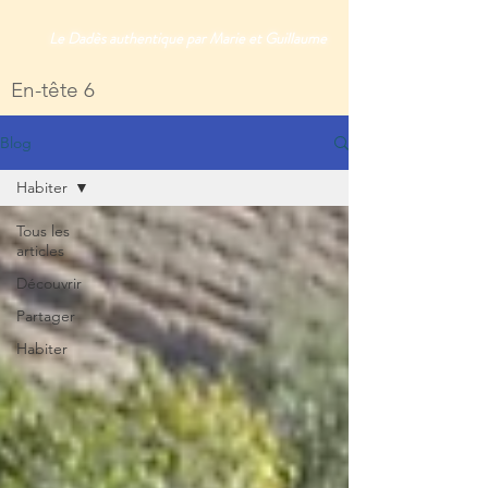
Le Dadès authentique par Marie et Guillaume
En-tête 6
Blog
Habiter
Tous les
articles
Découvrir
Partager
Habiter