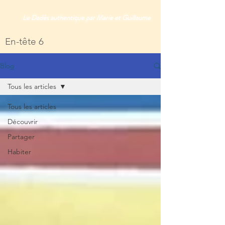
Le Dadès authentique par Marie et Guillaume
En-tête 6
Blog
Tous les articles
Tous les articles
Découvrir
Partager
Habiter